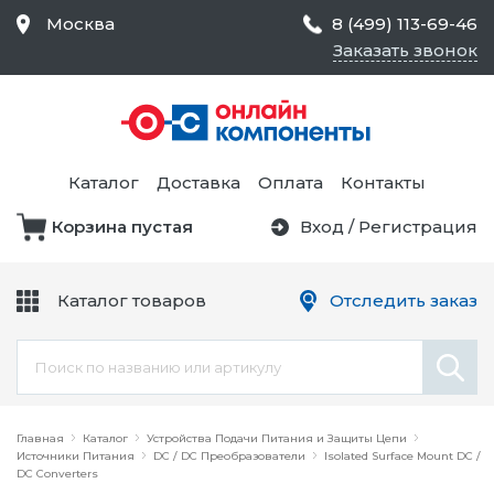
Москва
8 (499) 113-69-46
Заказать звонок
Средства Контроля
Статического
Электричества и
Тестирование и
Обеспечения
Измерение
Безопасности,
Каталог
Доставка
Оплата
Контакты
Товары для Чистых
Комнат
Корзина пустая
Вход
/
Регистрация
Устройства Защиты
Трансформаторы
Электроцепей
Каталог товаров
Отследить заказ
Устройства Подачи
Питания и Защиты
Химикаты и Клеи
Цепи
Электрическое
Главная
Оборудование
Каталог
Устройства Подачи Питания и Защиты Цепи
Источники Питания
DC / DC Преобразователи
Isolated Surface Mount DC /
DC Converters