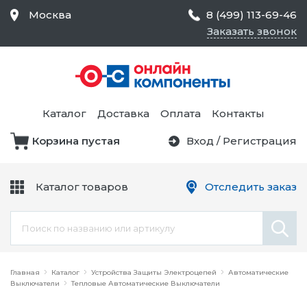
Москва
8 (499) 113-69-46
Заказать звонок
Средства Контроля
Статического
Электричества и
Тестирование и
Обеспечения
Измерение
Безопасности,
Каталог
Доставка
Оплата
Контакты
Товары для Чистых
Комнат
Корзина пустая
Вход
/
Регистрация
Устройства Защиты
Трансформаторы
Электроцепей
Каталог товаров
Отследить заказ
Устройства Подачи
Питания и Защиты
Химикаты и Клеи
Цепи
Электрическое
Главная
Оборудование
Каталог
Устройства Защиты Электроцепей
Автоматические
Выключатели
Тепловые Автоматические Выключатели