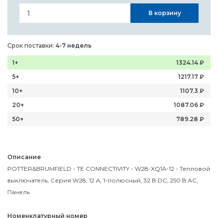
В корзину
Срок поставки:
4-7 недель
1+
1324.14
₽
5+
1217.17
₽
10+
1107.3
₽
20+
1087.06
₽
50+
789.28
₽
Описание
POTTER&BRUMFIELD - TE CONNECTIVITY - W28-XQ1A-12 - Тепловой
выключатель, Серия W28, 12 А, 1-полюсный, 32 В DC, 250 В AC,
Панель
Номенклатурный номер