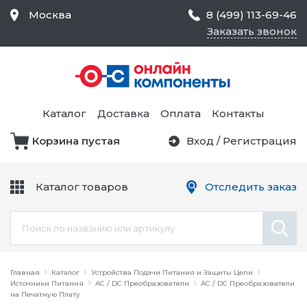
Москва
8 (499) 113-69-46
Заказать звонок
Средства Контроля
Статического
Электричества и
Тестирование и
Обеспечения
Измерение
Безопасности,
Каталог
Доставка
Оплата
Контакты
Товары для Чистых
Комнат
Корзина пустая
Вход
/
Регистрация
Устройства Защиты
Трансформаторы
Электроцепей
Каталог товаров
Отследить заказ
Устройства Подачи
Питания и Защиты
Химикаты и Клеи
Цепи
Электрическое
Главная
Оборудование
Каталог
Устройства Подачи Питания и Защиты Цепи
Источники Питания
AC / DC Преобразователи
AC / DC Преобразователи
на Печатную Плату