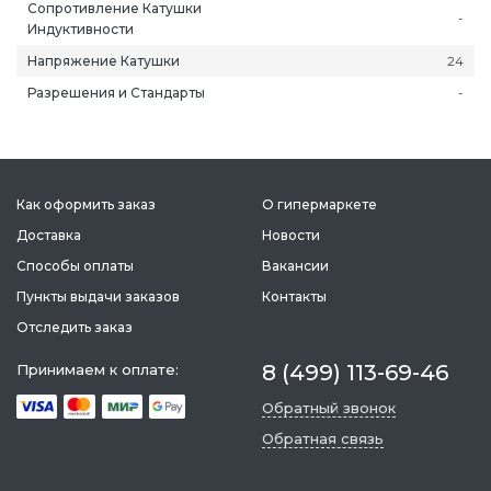
Сопротивление Катушки
-
Индуктивности
Напряжение Катушки
24
Разрешения и Стандарты
-
Как оформить заказ
О гипермаркете
Доставка
Новости
Способы оплаты
Вакансии
Пункты выдачи заказов
Контакты
Отследить заказ
ань
Липецк
Нижний Новгород
Петропавлов
8 (499) 113-69-46
Принимаем к оплате:
ининград
Магадан
Новокузнецк
Подольск
Обратный звонок
уга
Магас
Новороссийск
Псков
Обратная связь
мерово
Магнитогорск
Новосибирск
Пятигорск
ров
Майкоп
Омск
Ростов-на-Д