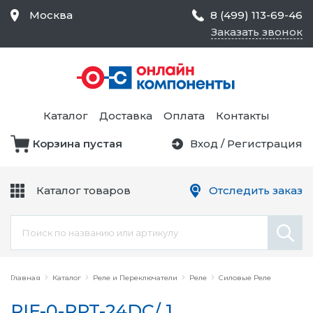
Москва
8 (499) 113-69-46
Заказать звонок
Средства Контроля
Статического
Электричества и
Тестирование и
Обеспечения
Измерение
Безопасности,
Каталог
Доставка
Оплата
Контакты
Товары для Чистых
Комнат
Корзина пустая
Вход
/
Регистрация
Устройства Защиты
Трансформаторы
Электроцепей
Каталог товаров
Отследить заказ
Устройства Подачи
Питания и Защиты
Химикаты и Клеи
Цепи
Электрическое
Главная
Оборудование
Каталог
Реле и Переключатели
Реле
Силовые Реле
RIF-0-RPT-24DC/ 1