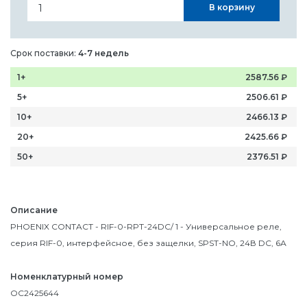
В корзину
Срок поставки:
4-7 недель
1+
2587.56
₽
5+
2506.61
₽
10+
2466.13
₽
20+
2425.66
₽
50+
2376.51
₽
Описание
PHOENIX CONTACT - RIF-0-RPT-24DC/ 1 - Универсальное реле,
серия RIF-0, интерфейсное, без защелки, SPST-NO, 24В DC, 6А
Номенклатурный номер
OC2425644