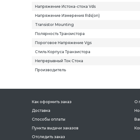
Напряжение Истока-стока Vds
Напряжение Измерения Rds(on)
Transistor Mounting
Полярность Транзистора
Пороговое Напряжение Vgs
Стиль Корпуса Транзистора
Непрерывный Ток Стока
Производитель
Как оформить заказ
О 
Доставка
Но
Способы оплаты
Ва
Пункты выдачи заказов
Ко
Отследить заказ