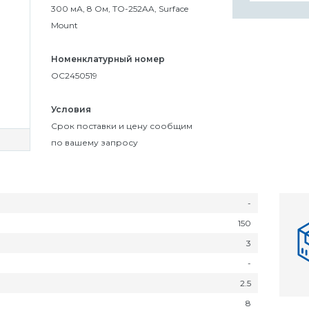
300 мА, 8 Ом, TO-252AA, Surface
Mount
Номенклатурный номер
OC2450519
Условия
Cрок поставки и цену сообщим
по вашему запросу
-
150
3
-
2.5
8