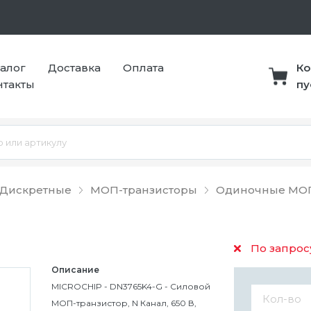
талог
Доставка
Оплата
Ко
нтакты
пу
 Дискретные
МОП-транзисторы
Одиночные МОП
По запрос
Описание
MICROCHIP - DN3765K4-G - Силовой
МОП-транзистор, N Канал, 650 В,