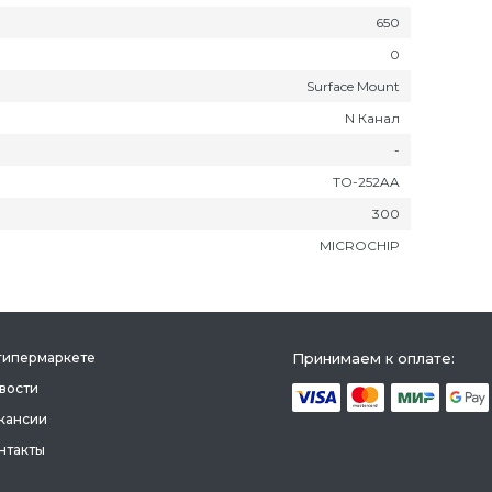
650
0
Surface Mount
N Канал
-
TO-252AA
300
MICROCHIP
гипермаркете
Принимаем к оплате:
вости
кансии
нтакты