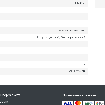
Medical
-
-
1
85V AC to 264V AC
Регулируемый, Фиксированный
-
-
-
-
XP POWER
гипермаркете
Принимаем к оплате:
вости