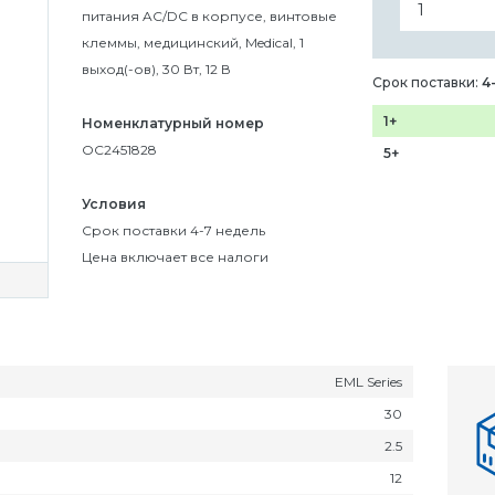
питания AC/DC в корпусе, винтовые
клеммы, медицинский, Medical, 1
выход(-ов), 30 Вт, 12 В
Срок поставки:
4
1+
Номенклатурный номер
OC2451828
5+
Условия
Срок поставки 4-7 недель
Цена включает все налоги
EML Series
30
2.5
12