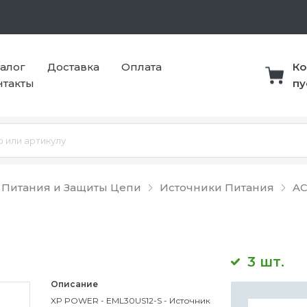
талог
Доставка
Оплата
Ко
нтакты
пу
 Питания и Защиты Цепи
Источники Питания
AC
3 шт.
Описание
XP POWER - EML30US12-S - Источник