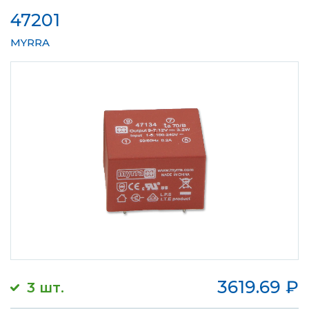
47201
MYRRA
3619.69
₽
3 шт.