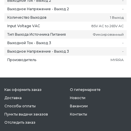
Выходной Ток - Выход 2
-
Выходное Напряжение - Выход 2
-
Количество Выходов
1 Выход
Input Voltage VAC
85V AC to 265V AC
Тип Выхода Источника Питания
Фиксированный
Выходной Ток - Выход 3
-
Выходное Напряжение - Выход 3
-
Производитель
MYRRA
ань
Липецк
Нижний Новгород
Петропавлов
Как оформить заказ
О гипермаркете
ининград
Магадан
Новокузнецк
Подольск
Доставка
Новости
уга
Магас
Новороссийск
Псков
Способы оплаты
Вакансии
мерово
Магнитогорск
Новосибирск
Пятигорск
Пункты выдачи заказов
Контакты
ров
Майкоп
Омск
Ростов-на-Д
Отследить заказ
снодар
Махачкала
Оренбург
Рязань