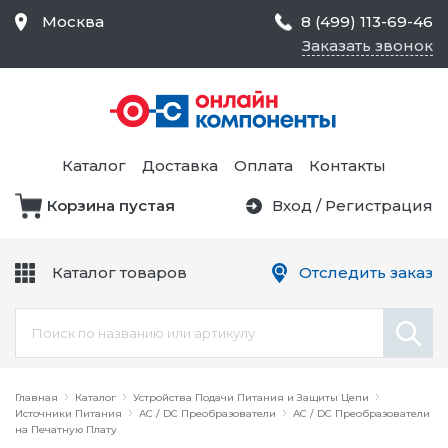
Москва
8 (499) 113-69-46
Заказать звонок
Средства Контроля
Статического
Электричества и
Тестирование и
Обеспечения
Измерение
Безопасности,
Каталог
Доставка
Оплата
Контакты
Товары для Чистых
Комнат
Корзина пустая
Вход
/
Регистрация
Устройства Защиты
Трансформаторы
Электроцепей
Каталог товаров
Отследить заказ
Устройства Подачи
Питания и Защиты
Химикаты и Клеи
Цепи
Электрическое
Главная
Оборудование
Каталог
Устройства Подачи Питания и Защиты Цепи
Источники Питания
AC / DC Преобразователи
AC / DC Преобразователи
на Печатную Плату