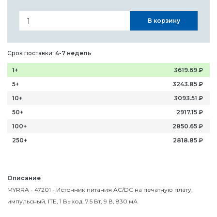
В корзину
Срок поставки:
4-7 недель
1+
3619.69
₽
5+
3243.85
₽
10+
3093.51
₽
50+
2917.15
₽
100+
2850.65
₽
250+
2818.85
₽
Описание
MYRRA - 47201 - Источник питания AC/DC на печатную плату,
импульсный, ITE, 1 Выход, 7.5 Вт, 9 В, 830 мА