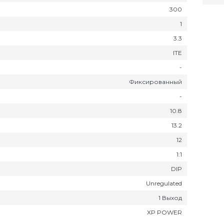
300
1
3.3
ITE
-
Фиксированный
-
10.8
13.2
12
1:1
DIP
Unregulated
1 Выход
XP POWER