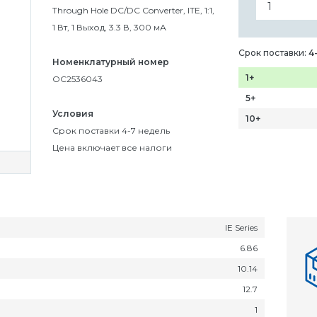
Through Hole DC/DC Converter, ITE, 1:1,
1 Вт, 1 Выход, 3.3 В, 300 мА
Срок поставки:
4
Номенклатурный номер
1+
OC2536043
5+
Условия
10+
Срок поставки 4-7 недель
Цена включает все налоги
IE Series
6.86
10.14
12.7
1