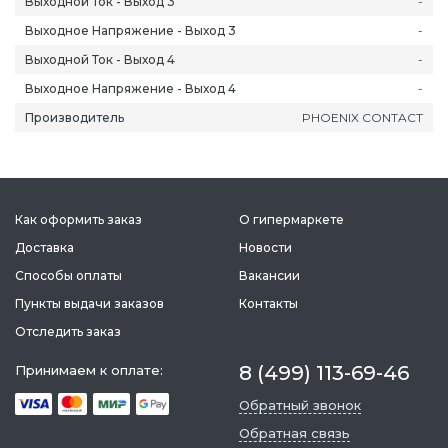
Выходной Ток - Выход 3
-
Выходное Напряжение - Выход 3
-
Выходной Ток - Выход 4
-
Выходное Напряжение - Выход 4
-
Производитель
PHOENIX CONTACT
ань
Липецк
Нижний Новгород
Петропавлов
ининград
Магадан
Новокузнецк
Подольск
уга
Магас
Новороссийск
Псков
мерово
Магнитогорск
Новосибирск
Пятигорск
Как оформить заказ
О гипермаркете
ров
Майкоп
Омск
Ростов-на-Д
Доставка
Новости
снодар
Махачкала
Оренбург
Рязань
Способы оплаты
Вакансии
сноярск
Междуреченск
Орёл
Салехард
Пункты выдачи заказов
Контакты
ган
Мурманск
Пенза
Самара
Отследить заказ
ск
Нальчик
Пермь
Саранск
зыл
Нарьян-Мар
Петрозаводск
Саратов
8 (499) 113-69-46
Принимаем к оплате:
Обратный звонок
Обратная связь