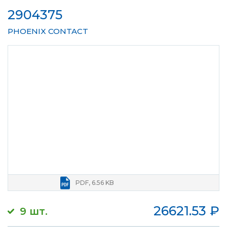
2904375
PHOENIX CONTACT
PDF, 6.56 KB
26621.53
₽
9 шт.