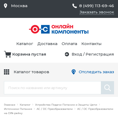
Москва
8 (499) 113-69-46
Заказать звонок
Средства Контроля
Статического
Электричества и
Тестирование и
Обеспечения
Измерение
Безопасности,
Каталог
Доставка
Оплата
Контакты
Товары для Чистых
Комнат
Корзина пустая
Вход
/
Регистрация
Устройства Защиты
Трансформаторы
Электроцепей
Каталог товаров
Отследить заказ
Устройства Подачи
Питания и Защиты
Химикаты и Клеи
Цепи
Электрическое
Главная
Оборудование
Каталог
Устройства Подачи Питания и Защиты Цепи
Источники Питания
AC / DC Преобразователи
AC / DC Преобразователи
на DIN-рейку