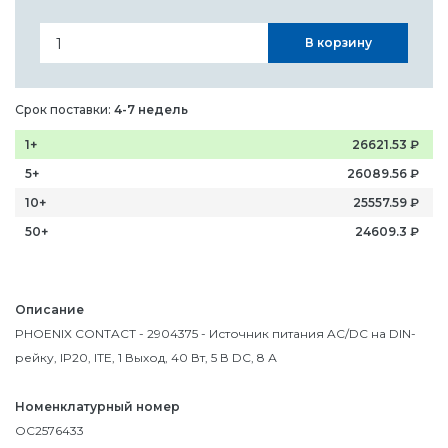
В корзину
Срок поставки:
4-7 недель
1+
26621.53
₽
5+
26089.56
₽
10+
25557.59
₽
50+
24609.3
₽
Описание
PHOENIX CONTACT - 2904375 - Источник питания AC/DC на DIN-
рейку, IP20, ITE, 1 Выход, 40 Вт, 5 В DC, 8 А
Номенклатурный номер
OC2576433