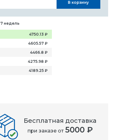
В корзину
-7 недель
4750.13
₽
4605.57
₽
4466.8
₽
4275.98
₽
4189.25
₽
Бесплатная доставка
5000 ₽
при заказе от