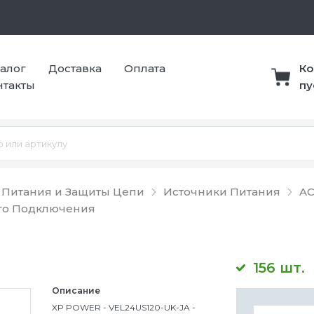
талог
Доставка
Оплата
Ко
нтакты
пу
 Питания и Защиты Цепи
Источники Питания
AC
го Подключения
156 шт.
Описание
XP POWER - VEL24US120-UK-JA -