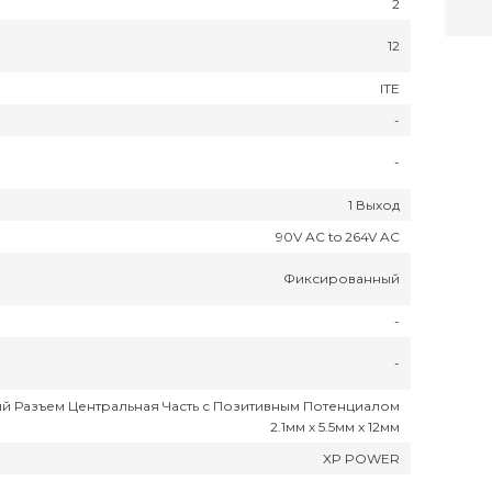
2
12
ITE
-
-
1 Выход
90V AC to 264V AC
Фиксированный
-
-
й Разъем Центральная Часть с Позитивным Потенциалом
2.1мм x 5.5мм x 12мм
XP POWER