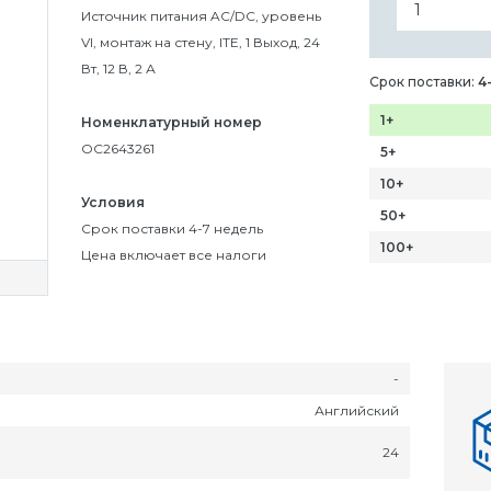
Источник питания AC/DC, уровень
VI, монтаж на стену, ITE, 1 Выход, 24
Вт, 12 В, 2 А
Срок поставки:
4
1+
Номенклатурный номер
OC2643261
5+
10+
Условия
50+
Срок поставки 4-7 недель
100+
Цена включает все налоги
-
Английский
24