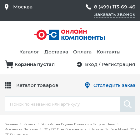
Москва
8 (499) 113-69-46
Заказать звонок
Средства Контроля
Статического
Электричества и
Тестирование и
Обеспечения
Измерение
Безопасности,
Каталог
Доставка
Оплата
Контакты
Товары для Чистых
Комнат
Корзина пустая
Вход
/
Регистрация
Устройства Защиты
Трансформаторы
Электроцепей
Каталог товаров
Отследить заказ
Устройства Подачи
Питания и Защиты
Химикаты и Клеи
Цепи
Электрическое
Главная
Оборудование
Каталог
Устройства Подачи Питания и Защиты Цепи
Источники Питания
DC / DC Преобразователи
Isolated Surface Mount DC /
DC Converters