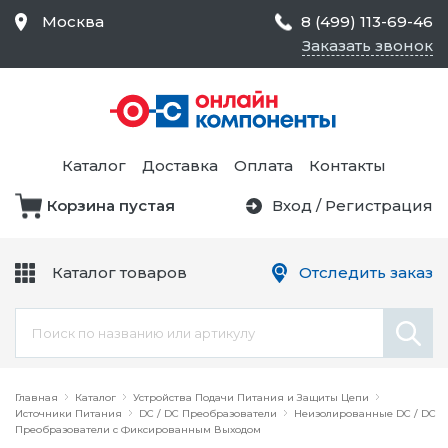
Москва
8 (499) 113-69-46
Заказать звонок
Средства Контроля
Статического
Электричества и
Тестирование и
Обеспечения
Измерение
Безопасности,
Каталог
Доставка
Оплата
Контакты
Товары для Чистых
Комнат
Корзина пустая
Вход
/
Регистрация
Устройства Защиты
Трансформаторы
Электроцепей
Каталог товаров
Отследить заказ
Устройства Подачи
Питания и Защиты
Химикаты и Клеи
Цепи
Электрическое
Главная
Оборудование
Каталог
Устройства Подачи Питания и Защиты Цепи
Источники Питания
DC / DC Преобразователи
Неизолированные DC / DC
Преобразователи с Фиксированным Выходом