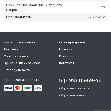
Номинальное Значение Выходного
3.3
Напряжения
Производитель
XP POWER
ань
Липецк
Нижний Новгород
Петропавлов
ининград
Магадан
Новокузнецк
Подольск
Как оформить заказ
О гипермаркете
уга
Магас
Новороссийск
Псков
Доставка
Новости
мерово
Магнитогорск
Новосибирск
Пятигорск
Способы оплаты
Вакансии
ров
Майкоп
Омск
Ростов-на-Д
снодар
Пункты выдачи заказов
Махачкала
Оренбург
Контакты
Рязань
сноярск
Междуреченск
Орёл
Салехард
Отследить заказ
ган
Мурманск
Пенза
Самара
8 (499) 113-69-46
Принимаем к оплате:
ск
Нальчик
Пермь
Саранск
Обратный звонок
зыл
Нарьян-Мар
Петрозаводск
Саратов
Обратная связь