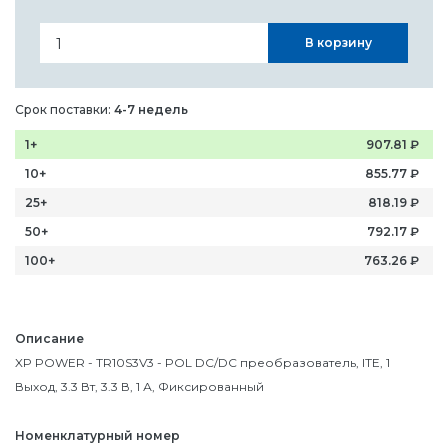
В корзину
Срок поставки:
4-7 недель
1+
907.81
₽
10+
855.77
₽
25+
818.19
₽
50+
792.17
₽
100+
763.26
₽
Описание
XP POWER - TR10S3V3 - POL DC/DC преобразователь, ITE, 1
Выход, 3.3 Вт, 3.3 В, 1 А, Фиксированный
Номенклатурный номер