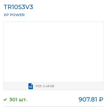
TR10S3V3
XP POWER
PDF, 5.48 KB
907.81
₽
301 шт.