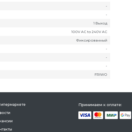
-
-
1 Выход
100V AC to 240V AC
Фиксированный
-
-
-
FRIWO
гипермаркете
Принимаем к оплате:
вости
кансии
нтакты