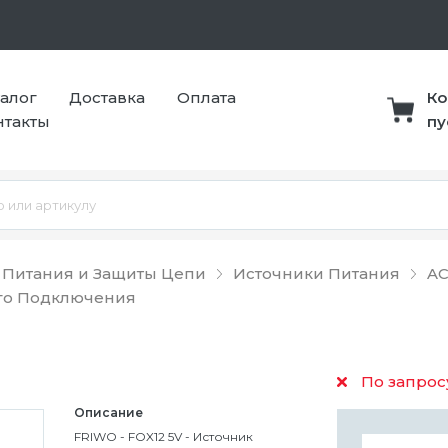
талог
Доставка
Оплата
Ко
нтакты
пу
 Питания и Защиты Цепи
Источники Питания
AC
го Подключения
По запрос
Описание
FRIWO - FOX12 5V - Источник