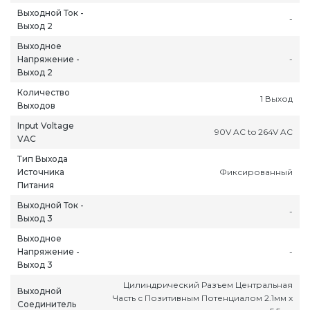
Выходной Ток -
-
Выход 2
Выходное
Напряжение -
-
Выход 2
Количество
1 Выход
Выходов
Input Voltage
90V AC to 264V AC
VAC
ань
Липецк
Нижний Новгород
Петропавлов
Тип Выхода
ининград
Магадан
Новокузнецк
Подольск
Источника
Фиксированный
Питания
уга
Магас
Новороссийск
Псков
Выходной Ток -
мерово
Магнитогорск
Новосибирск
Пятигорск
-
Выход 3
ров
Майкоп
Омск
Ростов-на-Д
Выходное
снодар
Махачкала
Оренбург
Рязань
Напряжение -
-
сноярск
Междуреченск
Орёл
Салехард
Выход 3
ган
Мурманск
Пенза
Самара
Цилиндрический Разъем Центральная
Выходной
Часть с Позитивным Потенциалом 2.1мм x
ск
Нальчик
Пермь
Саранск
Соединитель