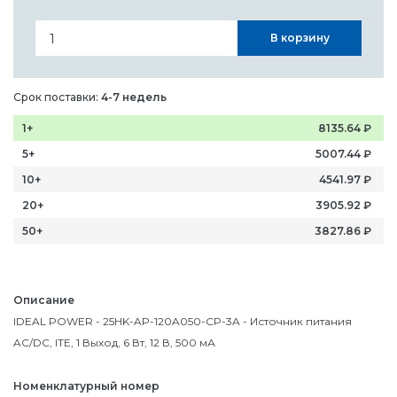
В корзину
Срок поставки:
4-7 недель
1+
8135.64
₽
5+
5007.44
₽
10+
4541.97
₽
20+
3905.92
₽
50+
3827.86
₽
Описание
IDEAL POWER - 25HK-AP-120A050-CP-3A - Источник питания
AC/DC, ITE, 1 Выход, 6 Вт, 12 В, 500 мА
Номенклатурный номер