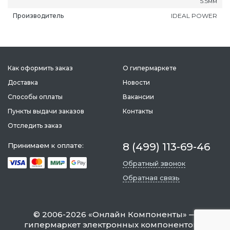
5.5мм
зыл
Нарьян-Мар
Петрозаводск
Саратов
Производитель
IDEAL POWER
Как оформить заказ
О гипермаркете
Доставка
Новости
Способы оплаты
Вакансии
Пункты выдачи заказов
Контакты
Отследить заказ
8 (499) 113-69-46
Принимаем к оплате:
Обратный звонок
Обратная связь
©
2006-2026
«
Онлайн Компоненты
» —
гипермаркет электронных компонентов и