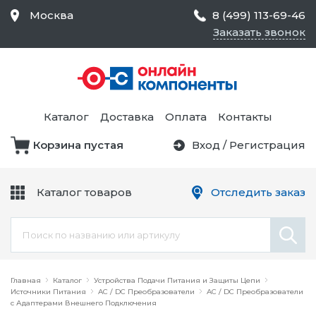
Москва
8 (499) 113-69-46
Заказать звонок
Средства Контроля
Статического
Электричества и
Тестирование и
Обеспечения
Измерение
Безопасности,
Каталог
Доставка
Оплата
Контакты
Товары для Чистых
Комнат
Корзина пустая
Вход
/
Регистрация
Устройства Защиты
Трансформаторы
Электроцепей
Каталог товаров
Отследить заказ
Устройства Подачи
Питания и Защиты
Химикаты и Клеи
Цепи
Электрическое
Главная
Оборудование
Каталог
Устройства Подачи Питания и Защиты Цепи
Источники Питания
AC / DC Преобразователи
AC / DC Преобразователи
с Адаптерами Внешнего Подключения