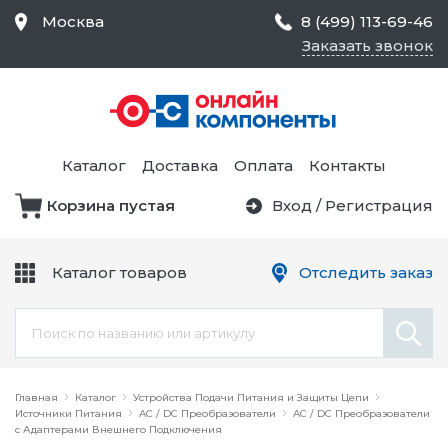
Москва
8 (499) 113-69-46
Заказать звонок
Средства Контроля
Статического
Электричества и
Тестирование и
Обеспечения
Измерение
Безопасности,
Каталог
Доставка
Оплата
Контакты
Товары для Чистых
Комнат
Корзина пустая
Вход
/
Регистрация
Устройства Защиты
Трансформаторы
Электроцепей
Каталог товаров
Отследить заказ
Устройства Подачи
Питания и Защиты
Химикаты и Клеи
Цепи
Электрическое
Главная
Оборудование
Каталог
Устройства Подачи Питания и Защиты Цепи
Источники Питания
AC / DC Преобразователи
AC / DC Преобразователи
с Адаптерами Внешнего Подключения