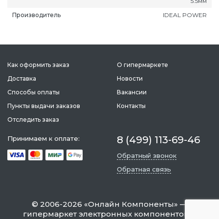
5.5мм
зыл
Нарьян-Мар
Петрозаводск
Саратов
Производитель
IDEAL POWER
Как оформить заказ
О гипермаркете
Доставка
Новости
Способы оплаты
Вакансии
Пункты выдачи заказов
Контакты
Отследить заказ
8 (499) 113-69-46
Принимаем к оплате:
Обратный звонок
Обратная связь
©
2006-2026
«
Онлайн Компоненты
» —
гипермаркет электронных компонентов и