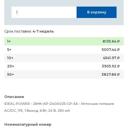
В корзину
Срок поставки:
4-7 недель
1+
8135.64
₽
5+
5007.44
₽
10+
4541.97
₽
20+
3905.92
₽
50+
3827.86
₽
Описание
IDEAL POWER - 25HK-AP-240A025-CP-3A - Источник питания
AC/DC, ITE, 1 Выход, 6 Вт, 24 В, 250 мА
Номенклатурный номер