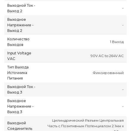
Выходной Ток -
-
Выход 2
Выходное
Напряжение -
-
Выход 2
Количество
1 Выход
Выходов
Input Voltage
90V AC to 264V AC
VAC
ань
Липецк
Нижний Новгород
Петропавлов
Тип Выхода
ининград
Магадан
Новокузнецк
Подольск
Источника
Фиксированный
Питания
уга
Магас
Новороссийск
Псков
Выходной Ток -
мерово
Магнитогорск
Новосибирск
Пятигорск
-
Выход 3
ров
Майкоп
Омск
Ростов-на-Д
Выходное
снодар
Махачкала
Оренбург
Рязань
Напряжение -
-
сноярск
Междуреченск
Орёл
Салехард
Выход 3
ган
Мурманск
Пенза
Самара
Цилиндрический Разъем Центральная
Выходной
Часть с Позитивным Потенциалом 2.1мм x
ск
Нальчик
Пермь
Саранск
Соединитель