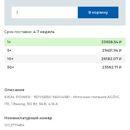
В корзину
Срок поставки:
4-7 недель
1+
33658.54
₽
5+
29451.94
₽
10+
26182.07
₽
50+
23562.71
₽
Описание
IDEAL POWER - 15DYS6150-3600416P - Источник питания AC/DC,
ITE, 1 Выход, 150 Вт, 36 В, 4.16 А
Номенклатурный номер
OC2771484