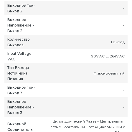
Выходной Ток -
-
Выход 2
Выходное
Напряжение -
-
Выход 2
Количество
1 Выход
ань
Липецк
Нижний Новгород
Петропавлов
Выходов
ининград
Магадан
Новокузнецк
Подольск
Input Voltage
90V AC to 264V AC
уга
Магас
Новороссийск
Псков
VAC
мерово
Магнитогорск
Новосибирск
Пятигорск
Тип Выхода
Источника
Фиксированный
ров
Майкоп
Омск
Ростов-на-Д
Питания
снодар
Махачкала
Оренбург
Рязань
Выходной Ток -
-
сноярск
Междуреченск
Орёл
Салехард
Выход 3
ган
Мурманск
Пенза
Самара
Выходное
ск
Нальчик
Пермь
Саранск
Напряжение -
-
Выход 3
зыл
Нарьян-Мар
Петрозаводск
Саратов
Цилиндрический Разъем Центральная
Выходной
Часть с Позитивным Потенциалом 2.1мм x
Соединитель