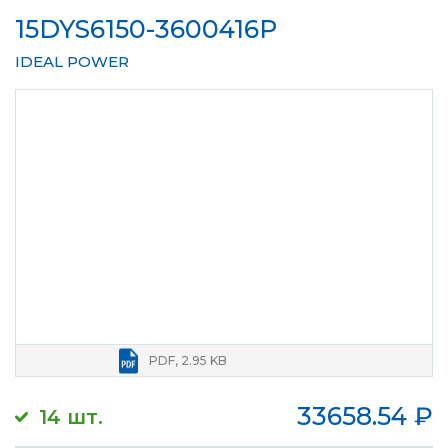
15DYS6150-3600416P
IDEAL POWER
PDF, 2.95 KB
33658.54
₽
14 шт.