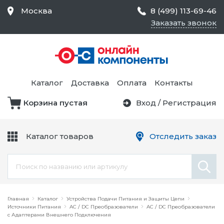
Москва
8 (499) 113-69-46
Заказать звонок
Средства Контроля
Статического
Электричества и
Тестирование и
Обеспечения
Измерение
Безопасности,
Каталог
Доставка
Оплата
Контакты
Товары для Чистых
Комнат
Корзина пустая
Вход
/
Регистрация
Устройства Защиты
Трансформаторы
Электроцепей
Каталог товаров
Отследить заказ
Устройства Подачи
Питания и Защиты
Химикаты и Клеи
Цепи
Электрическое
Главная
Оборудование
Каталог
Устройства Подачи Питания и Защиты Цепи
Источники Питания
AC / DC Преобразователи
AC / DC Преобразователи
с Адаптерами Внешнего Подключения