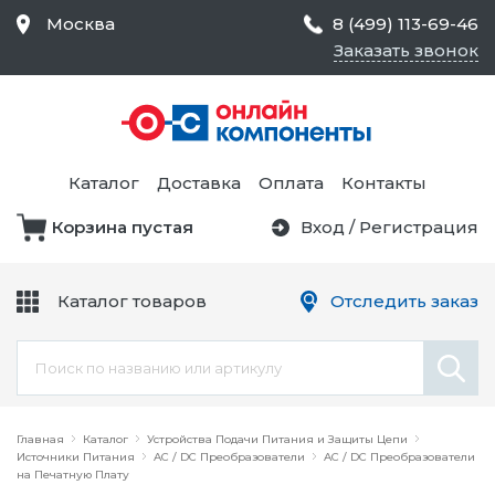
Москва
8 (499) 113-69-46
Заказать звонок
Средства Контроля
Статического
Электричества и
Тестирование и
Обеспечения
Измерение
Безопасности,
Каталог
Доставка
Оплата
Контакты
Товары для Чистых
Комнат
Корзина пустая
Вход
/
Регистрация
Устройства Защиты
Трансформаторы
Электроцепей
Каталог товаров
Отследить заказ
Устройства Подачи
Питания и Защиты
Химикаты и Клеи
Цепи
Электрическое
Главная
Оборудование
Каталог
Устройства Подачи Питания и Защиты Цепи
Источники Питания
AC / DC Преобразователи
AC / DC Преобразователи
на Печатную Плату