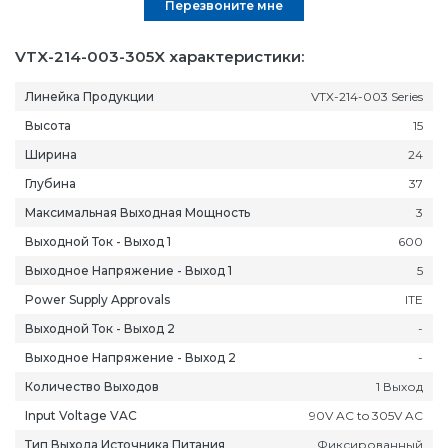
Перезвоните мне
VTX-214-003-305X характеристики:
Линейка Продукции
VTX-214-003 Series
Высота
15
Ширина
24
Глубина
37
Максимальная Выходная Мощность
3
Выходной Ток - Выход 1
600
Выходное Напряжение - Выход 1
5
Power Supply Approvals
ITE
Выходной Ток - Выход 2
-
Выходное Напряжение - Выход 2
-
Количество Выходов
1 Выход
Input Voltage VAC
90V AC to 305V AC
Тип Выхода Источника Питания
Фиксированный