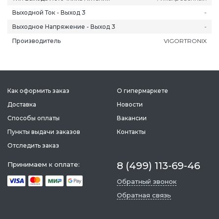
Выходной Ток - Выход 3
-
Выходное Напряжение - Выход 3
-
Производитель
VIGORTRONIX
Как оформить заказ
О гипермаркете
Доставка
Новости
Способы оплаты
Вакансии
Пункты выдачи заказов
Контакты
Отследить заказ
ань
Липецк
Нижний Новгород
Петропавлов
8 (499) 113-69-46
Принимаем к оплате:
ининград
Магадан
Новокузнецк
Подольск
Обратный звонок
уга
Магас
Новороссийск
Псков
Обратная связь
мерово
Магнитогорск
Новосибирск
Пятигорск
ров
Майкоп
Омск
Ростов-на-Д