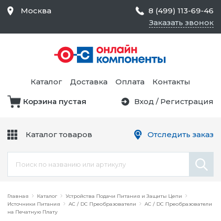
Москва
8 (499) 113-69-46
Заказать звонок
Средства Контроля
Статического
Электричества и
Тестирование и
Обеспечения
Измерение
Безопасности,
Каталог
Доставка
Оплата
Контакты
Товары для Чистых
Комнат
Корзина пустая
Вход
/
Регистрация
Устройства Защиты
Трансформаторы
Электроцепей
Каталог товаров
Отследить заказ
Устройства Подачи
Питания и Защиты
Химикаты и Клеи
Цепи
Электрическое
Главная
Оборудование
Каталог
Устройства Подачи Питания и Защиты Цепи
Источники Питания
AC / DC Преобразователи
AC / DC Преобразователи
на Печатную Плату