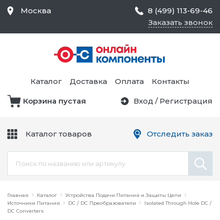
Москва
8 (499) 113-69-46
Заказать звонок
Средства Контроля
Статического
Электричества и
Тестирование и
Обеспечения
Измерение
Безопасности,
Каталог
Доставка
Оплата
Контакты
Товары для Чистых
Комнат
Корзина пустая
Вход
/
Регистрация
Устройства Защиты
Трансформаторы
Электроцепей
Каталог товаров
Отследить заказ
Устройства Подачи
Питания и Защиты
Химикаты и Клеи
Цепи
Электрическое
Главная
Оборудование
Каталог
Устройства Подачи Питания и Защиты Цепи
Источники Питания
DC / DC Преобразователи
Isolated Through Hole DC /
DC Converters