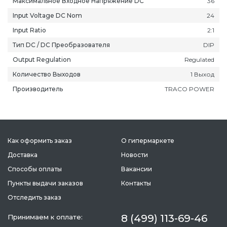
Максимальное Входное Напряжение DC
36
Input Voltage DC Nom
24
Input Ratio
2:1
Тип DC / DC Преобразователя
DIP
Output Regulation
Regulated
ань
Липецк
Нижний Новгород
Петропавлов
Количество Выходов
1 Выход
ининград
Магадан
Новокузнецк
Подольск
Производитель
TRACO POWER
уга
Магас
Новороссийск
Псков
мерово
Магнитогорск
Новосибирск
Пятигорск
ров
Майкоп
Омск
Ростов-на-Д
Как оформить заказ
О гипермаркете
снодар
Махачкала
Оренбург
Рязань
сноярск
Доставка
Междуреченск
Орёл
Новости
Салехард
ган
Мурманск
Пенза
Самара
Способы оплаты
Вакансии
ск
Нальчик
Пермь
Саранск
Пункты выдачи заказов
Контакты
зыл
Нарьян-Мар
Петрозаводск
Саратов
Отследить заказ
8 (499) 113-69-46
Принимаем к оплате: