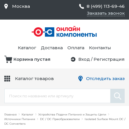
Москва
8 (499) 113-69-46
Заказать звонок
Средства Контроля
Статического
Электричества и
Тестирование и
Обеспечения
Измерение
Безопасности,
Каталог
Доставка
Оплата
Контакты
Товары для Чистых
Комнат
Корзина пустая
Вход
/
Регистрация
Устройства Защиты
Трансформаторы
Электроцепей
Каталог товаров
Отследить заказ
Устройства Подачи
Питания и Защиты
Химикаты и Клеи
Цепи
Электрическое
Главная
Оборудование
Каталог
Устройства Подачи Питания и Защиты Цепи
Источники Питания
DC / DC Преобразователи
Isolated Surface Mount DC /
DC Converters