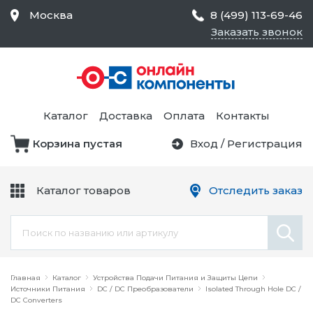
Москва
8 (499) 113-69-46
Заказать звонок
Средства Контроля
Статического
Электричества и
Тестирование и
Обеспечения
Измерение
Безопасности,
Каталог
Доставка
Оплата
Контакты
Товары для Чистых
Комнат
Корзина пустая
Вход
/
Регистрация
Устройства Защиты
Трансформаторы
Электроцепей
Каталог товаров
Отследить заказ
Устройства Подачи
Питания и Защиты
Химикаты и Клеи
Цепи
Электрическое
Главная
Оборудование
Каталог
Устройства Подачи Питания и Защиты Цепи
Источники Питания
DC / DC Преобразователи
Isolated Through Hole DC /
DC Converters