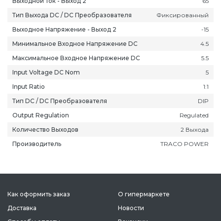
Выходной Ток - Выход 2
65
Тип Выхода DC / DC Преобразователя
Фиксированный
Выходное Напряжение - Выход 2
-15
Минимальное Входное Напряжение DC
4.5
Максимальное Входное Напряжение DC
5.5
ань
Липецк
Нижний Новгород
Петропавлов
Input Voltage DC Nom
5
ининград
Магадан
Новокузнецк
Подольск
уга
Магас
Новороссийск
Псков
Input Ratio
1:1
мерово
Магнитогорск
Новосибирск
Пятигорск
Тип DC / DC Преобразователя
DIP
ров
Майкоп
Омск
Ростов-на-Д
Output Regulation
Regulated
снодар
Махачкала
Оренбург
Рязань
Количество Выходов
2 Выхода
сноярск
Междуреченск
Орёл
Салехард
Производитель
TRACO POWER
ган
Мурманск
Пенза
Самара
ск
Нальчик
Пермь
Саранск
зыл
Нарьян-Мар
Петрозаводск
Саратов
Как оформить заказ
О гипермаркете
Доставка
Новости