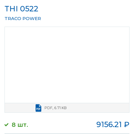
THI 0522
TRACO POWER
PDF, 6.71 KB
9156.21
₽
8 шт.