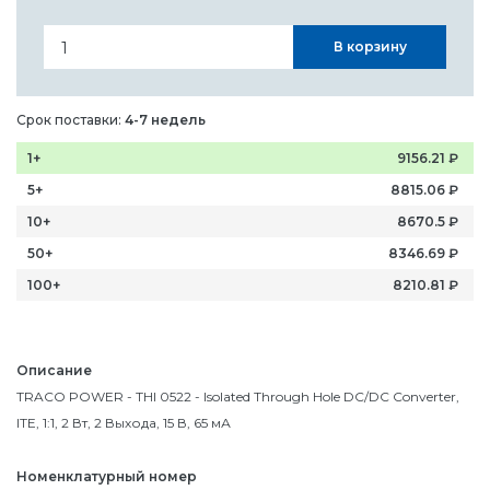
В корзину
Срок поставки:
4-7 недель
1+
9156.21
₽
5+
8815.06
₽
10+
8670.5
₽
50+
8346.69
₽
100+
8210.81
₽
Описание
TRACO POWER - THI 0522 - Isolated Through Hole DC/DC Converter,
ITE, 1:1, 2 Вт, 2 Выхода, 15 В, 65 мА
Номенклатурный номер