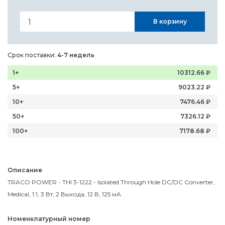
В корзину
Срок поставки:
4-7 недель
1+
10312.66
₽
5+
9023.22
₽
10+
7476.46
₽
50+
7326.12
₽
100+
7178.68
₽
Описание
TRACO POWER - THI 3-1222 - Isolated Through Hole DC/DC Converter,
Medical, 1:1, 3 Вт, 2 Выхода, 12 В, 125 мА
Номенклатурный номер