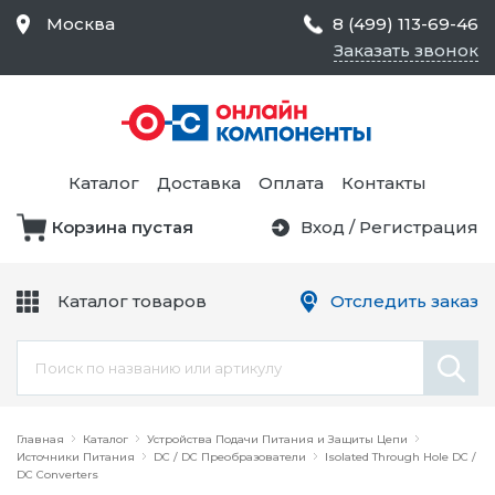
Москва
8 (499) 113-69-46
Заказать звонок
Средства Контроля
Статического
Электричества и
Тестирование и
Обеспечения
Измерение
Безопасности,
Каталог
Доставка
Оплата
Контакты
Товары для Чистых
Комнат
Корзина пустая
Вход
/
Регистрация
Устройства Защиты
Трансформаторы
Электроцепей
Каталог товаров
Отследить заказ
Устройства Подачи
Питания и Защиты
Химикаты и Клеи
Цепи
Электрическое
Главная
Оборудование
Каталог
Устройства Подачи Питания и Защиты Цепи
Источники Питания
DC / DC Преобразователи
Isolated Through Hole DC /
DC Converters