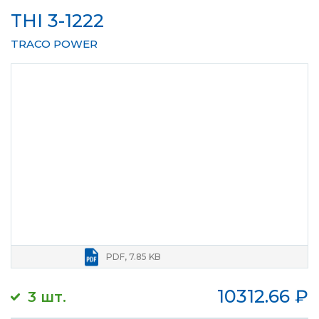
THI 3-1222
TRACO POWER
PDF, 7.85 KB
10312.66
₽
3 шт.