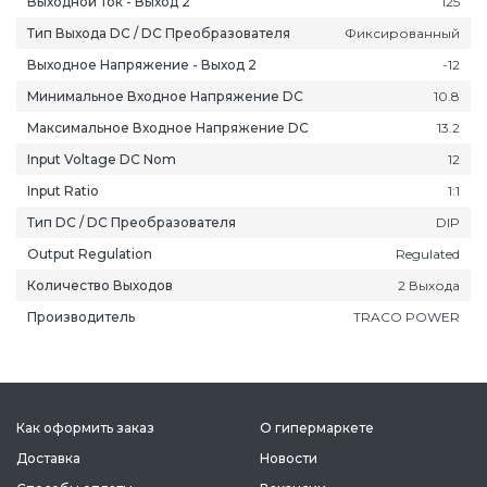
Выходной Ток - Выход 2
125
Тип Выхода DC / DC Преобразователя
Фиксированный
Выходное Напряжение - Выход 2
-12
Минимальное Входное Напряжение DC
10.8
Максимальное Входное Напряжение DC
13.2
ань
Липецк
Нижний Новгород
Петропавлов
Input Voltage DC Nom
12
ининград
Магадан
Новокузнецк
Подольск
Input Ratio
1:1
уга
Магас
Новороссийск
Псков
Тип DC / DC Преобразователя
DIP
мерово
Магнитогорск
Новосибирск
Пятигорск
Output Regulation
Regulated
ров
Майкоп
Омск
Ростов-на-Д
Количество Выходов
2 Выхода
снодар
Махачкала
Оренбург
Рязань
Производитель
TRACO POWER
сноярск
Междуреченск
Орёл
Салехард
ган
Мурманск
Пенза
Самара
ск
Нальчик
Пермь
Саранск
зыл
Нарьян-Мар
Петрозаводск
Саратов
Как оформить заказ
О гипермаркете
Доставка
Новости