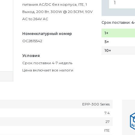
питания AC/DC без корпуса, ITE, 1
Выход, 200 Вт, 300W @ 20.5CFM, 90V
AC to 264V AC
Срок поставки:
4
1+
Номенклатурный номер
OC2815542
5+
10+
Условия
Срок поставки 4-7 недель
Цена включает все налоги
EPP-300 Series
7.4
27
ITE