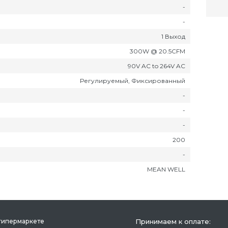
-
-
1 Выход
300W @ 20.5CFM
90V AC to 264V AC
Регулируемый, Фиксированный
-
-
-
200
-
MEAN WELL
гипермаркете
Принимаем к оплате: