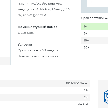
питания AC/DC без корпуса,
медицинский, Medical, 1 Выход, 140
Вт, 200W @ 10CFM
Срок поставки:
4
1+
Номенклатурный номер
OC2815585
5+
10+
Условия
50+
Срок поставки 4-7 недель
Цена включает все налоги
RPS-200 Series
5.9
24
Medical