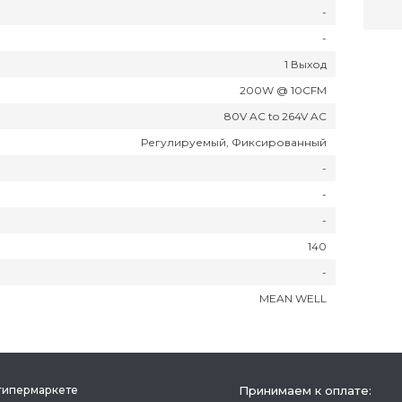
-
-
1 Выход
200W @ 10CFM
80V AC to 264V AC
Регулируемый, Фиксированный
-
-
-
140
-
MEAN WELL
гипермаркете
Принимаем к оплате: