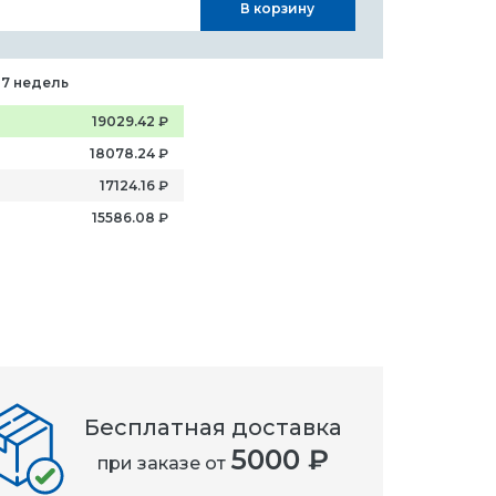
В корзину
-7 недель
19029.42
₽
18078.24
₽
17124.16
₽
15586.08
₽
Бесплатная доставка
5000 ₽
при заказе от