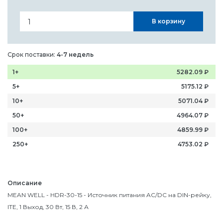
В корзину
Срок поставки:
4-7 недель
1+
5282.09
₽
5+
5175.12
₽
10+
5071.04
₽
50+
4964.07
₽
100+
4859.99
₽
250+
4753.02
₽
Описание
MEAN WELL - HDR-30-15 - Источник питания AC/DC на DIN-рейку,
ITE, 1 Выход, 30 Вт, 15 В, 2 А