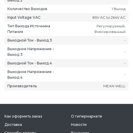
Выход 2
Количество Выходов
1 Выход
Input Voltage VAC
85V AC to 264V AC
Тип Выхода Источника
Регулируемый,
Питания
Фиксированный
Выходной Ток - Выход 3
-
ань
Липецк
Нижний Новгород
Петропавлов
Выходное Напряжение -
ининград
Магадан
Новокузнецк
Подольск
-
Выход 3
уга
Магас
Новороссийск
Псков
Выходной Ток - Выход 4
-
мерово
Магнитогорск
Новосибирск
Пятигорск
Выходное Напряжение -
-
ров
Майкоп
Омск
Ростов-на-Д
Выход 4
снодар
Махачкала
Оренбург
Рязань
Производитель
MEAN WELL
сноярск
Междуреченск
Орёл
Салехард
ган
Мурманск
Пенза
Самара
ск
Нальчик
Пермь
Саранск
зыл
Нарьян-Мар
Петрозаводск
Саратов
Как оформить заказ
О гипермаркете
Доставка
Новости
Способы оплаты
Вакансии