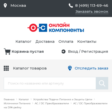
Москва
8 (499) 113-69-46
Заказать звонок
Средства Контроля
Статического
Электричества и
Тестирование и
Обеспечения
Измерение
Безопасности,
Каталог
Доставка
Оплата
Контакты
Товары для Чистых
Комнат
Корзина пустая
Вход
/
Регистрация
Устройства Защиты
Трансформаторы
Электроцепей
Каталог товаров
Отследить заказ
Устройства Подачи
Питания и Защиты
Химикаты и Клеи
Цепи
Электрическое
Главная
Оборудование
Каталог
Устройства Подачи Питания и Защиты Цепи
Источники Питания
AC / DC Преобразователи
AC / DC Преобразователи
на DIN-рейку