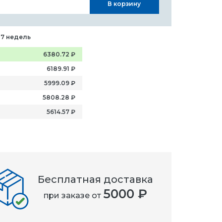
В корзину
-7 недель
6380.72
₽
6189.91
₽
5999.09
₽
5808.28
₽
5614.57
₽
Бесплатная доставка
5000 ₽
при заказе от