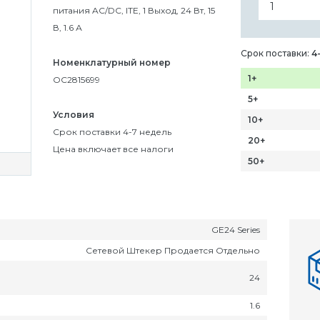
питания AC/DC, ITE, 1 Выход, 24 Вт, 15
В, 1.6 А
Срок поставки:
4
Номенклатурный номер
1+
OC2815699
5+
Условия
10+
Срок поставки 4-7 недель
20+
Цена включает все налоги
50+
GE24 Series
Сетевой Штекер Продается Отдельно
24
1.6