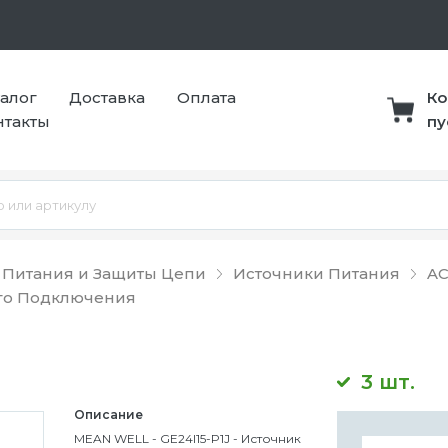
талог
Доставка
Оплата
Ко
нтакты
пу
 Питания и Защиты Цепи
Источники Питания
AC
го Подключения
3 шт.
Описание
MEAN WELL - GE24I15-P1J - Источник