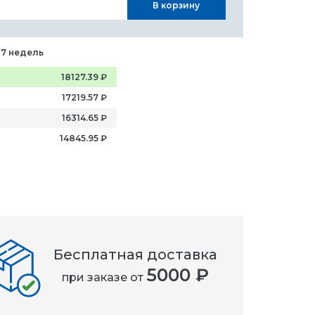
В корзину
-7 недель
18127.39
₽
17219.57
₽
16314.65
₽
14845.95
₽
Бесплатная доставка
5000 ₽
при заказе от