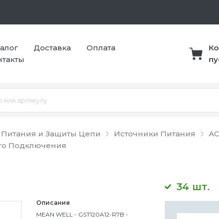
талог
Доставка
Оплата
Ко
нтакты
пу
 Питания и Защиты Цепи
Источники Питания
AC
го Подключения
34 шт.
Описание
MEAN WELL - GST120A12-R7B -