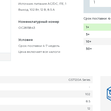
Источник питания AC/DC, ITE, 1
Выход, 102 Вт, 12 В, 8.5 А
Срок поставки:
4
Номенклатурный номер
1+
OC2815843
5+
Условия
10+
Срок поставки 4-7 недель
50+
Цена включает все налоги
GST120A Series
-
102
8.5
12