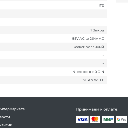
ITE
-
-
1 Выход
85V AC to 264V AC
Фиксированный
-
-
4-сторонний DIN
MEAN WELL
гипермаркете
Принимаем к оплате:
вости
кансии