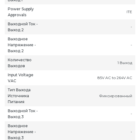
Power Supply
ITE
Approvals
Выходной Ток -
-
Выход 2
Выходное
Напряжение -
-
ань
Липецк
Нижний Новгород
Петропавлов
Выход 2
ининград
Магадан
Новокузнецк
Подольск
Количество
уга
Магас
Новороссийск
Псков
1 Выход
Выходов
мерово
Магнитогорск
Новосибирск
Пятигорск
Input Voltage
85V AC to 264V AC
ров
Майкоп
Омск
Ростов-на-Д
VAC
снодар
Махачкала
Оренбург
Рязань
Тип Выхода
сноярск
Междуреченск
Орёл
Салехард
Источника
Фиксированный
Питания
ган
Мурманск
Пенза
Самара
Выходной Ток -
ск
Нальчик
Пермь
Саранск
-
Выход 3
зыл
Нарьян-Мар
Петрозаводск
Саратов
Выходное
Напряжение -
-
Выход 3