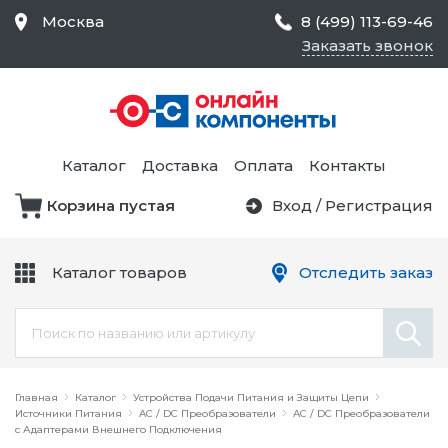
Москва
8 (499) 113-69-46
Заказать звонок
Средства Контроля
Статического
Электричества и
Тестирование и
Обеспечения
Измерение
Безопасности,
Каталог
Доставка
Оплата
Контакты
Товары для Чистых
Комнат
Корзина пустая
Вход
/
Регистрация
Устройства Защиты
Трансформаторы
Электроцепей
Каталог товаров
Отследить заказ
Устройства Подачи
Питания и Защиты
Химикаты и Клеи
Цепи
Электрическое
Главная
Оборудование
Каталог
Устройства Подачи Питания и Защиты Цепи
Источники Питания
AC / DC Преобразователи
AC / DC Преобразователи
с Адаптерами Внешнего Подключения