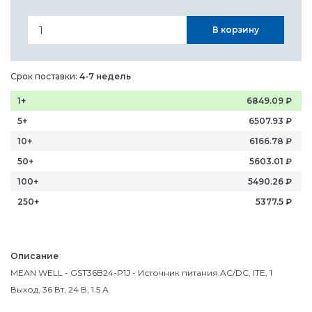
В корзину
Срок поставки:
4-7 недель
1+
6849.09
₽
5+
6507.93
₽
10+
6166.78
₽
50+
5603.01
₽
100+
5490.26
₽
250+
5377.5
₽
Описание
MEAN WELL - GST36B24-P1J - Источник питания AC/DC, ITE, 1
Выход, 36 Вт, 24 В, 1.5 А