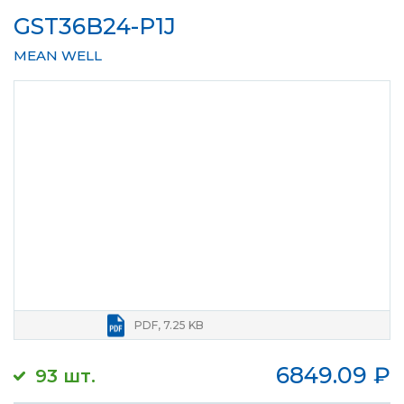
GST36B24-P1J
MEAN WELL
PDF, 7.25 KB
6849.09
₽
93 шт.