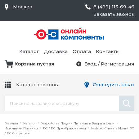
Москва
8 (499) 113-69-46
Заказать звонок
Средства Контроля
Статического
Электричества и
Тестирование и
Обеспечения
Измерение
Безопасности,
Каталог
Доставка
Оплата
Контакты
Товары для Чистых
Комнат
Корзина пустая
Вход
/
Регистрация
Устройства Защиты
Трансформаторы
Электроцепей
Каталог товаров
Отследить заказ
Устройства Подачи
Питания и Защиты
Химикаты и Клеи
Цепи
Электрическое
Главная
Оборудование
Каталог
Устройства Подачи Питания и Защиты Цепи
Источники Питания
DC / DC Преобразователи
Isolated Chassis Mount DC
/ DC Converters