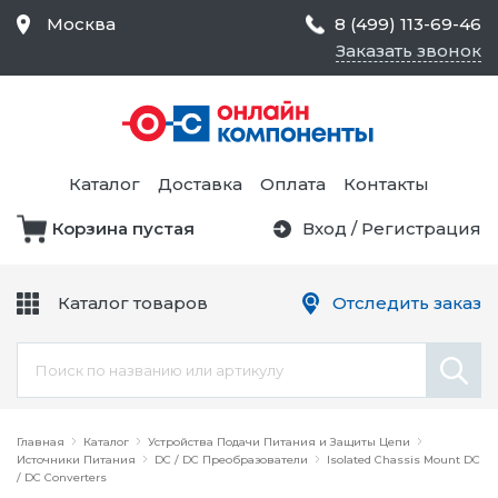
Москва
8 (499) 113-69-46
Заказать звонок
Средства Контроля
Статического
Электричества и
Тестирование и
Обеспечения
Измерение
Безопасности,
Каталог
Доставка
Оплата
Контакты
Товары для Чистых
Комнат
Корзина пустая
Вход
/
Регистрация
Устройства Защиты
Трансформаторы
Электроцепей
Каталог товаров
Отследить заказ
Устройства Подачи
Питания и Защиты
Химикаты и Клеи
Цепи
Электрическое
Главная
Оборудование
Каталог
Устройства Подачи Питания и Защиты Цепи
Источники Питания
DC / DC Преобразователи
Isolated Chassis Mount DC
/ DC Converters