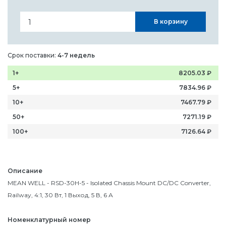
В корзину
Срок поставки:
4-7 недель
1+
8205.03
₽
5+
7834.96
₽
10+
7467.79
₽
50+
7271.19
₽
100+
7126.64
₽
Описание
MEAN WELL - RSD-30H-5 - Isolated Chassis Mount DC/DC Converter,
Railway, 4:1, 30 Вт, 1 Выход, 5 В, 6 А
Номенклатурный номер