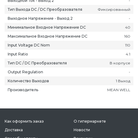
Выходной Ток - Выход 2
-
Тип Выхода DC / DC Преобразователя
Фиксированный
Выходное Напряжение - Выход 2
-
Минимальное Входное Напряжение DC
40
Максимальное Входное Напряжение DC
160
ань
Липецк
Нижний Новгород
Петропавлов
Input Voltage DC Nom
110
ининград
Магадан
Новокузнецк
Подольск
Input Ratio
4:1
уга
Магас
Новороссийск
Псков
Тип DC / DC Преобразователя
В корпусе
мерово
Магнитогорск
Новосибирск
Пятигорск
Output Regulation
-
ров
Майкоп
Омск
Ростов-на-Д
Количество Выходов
1 Выход
снодар
Махачкала
Оренбург
Рязань
Производитель
MEAN WELL
сноярск
Междуреченск
Орёл
Салехард
ган
Мурманск
Пенза
Самара
ск
Нальчик
Пермь
Саранск
зыл
Нарьян-Мар
Петрозаводск
Саратов
Как оформить заказ
О гипермаркете
Доставка
Новости