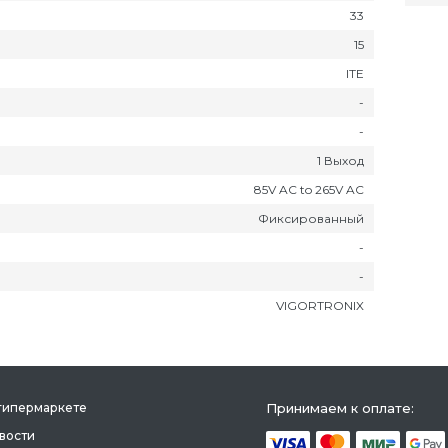
33
15
ITE
-
-
1 Выход
85V AC to 265V AC
Фиксированный
-
-
VIGORTRONIX
гипермаркете
Принимаем к оплате:
вости