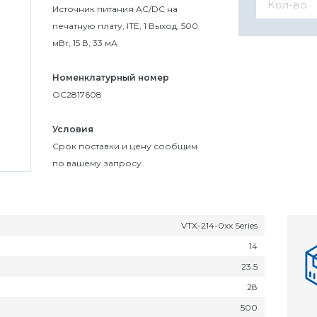
Источник питания AC/DC на
печатную плату, ITE, 1 Выход, 500
мВт, 15 В, 33 мА
Номенклатурный номер
OC2817608
Условия
Cрок поставки и цену сообщим
по вашему запросу
VTX-214-0xx Series
14
23.5
28
500