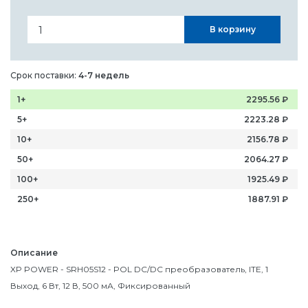
В корзину
Срок поставки:
4-7 недель
1+
2295.56
₽
5+
2223.28
₽
10+
2156.78
₽
50+
2064.27
₽
100+
1925.49
₽
250+
1887.91
₽
Описание
XP POWER - SRH05S12 - POL DC/DC преобразователь, ITE, 1
Выход, 6 Вт, 12 В, 500 мА, Фиксированный