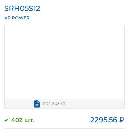
SRH05S12
XP POWER
PDF, 3.45 KB
2295.56
₽
402 шт.