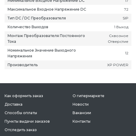
Минимальное Входное Напряжение DC
17
Максимальное Входное Напряжение DC
72
Тип DC / DC Преобразователя
SIP
Количество Выходов
1 Выход
Монтаж Преобразователя Постоянного
Сквозное
ань
Липецк
Нижний Новгород
Петропавлов
Тока
Отверстие
ининград
Магадан
Новокузнецк
Подольск
Номинальное Значение Выходного
уга
Магас
Новороссийск
Псков
12
Напряжения
мерово
Магнитогорск
Новосибирск
Пятигорск
Производитель
XP POWER
ров
Майкоп
Омск
Ростов-на-Д
снодар
Махачкала
Оренбург
Рязань
сноярск
Междуреченск
Орёл
Салехард
ган
Мурманск
Пенза
Самара
Как оформить заказ
О гипермаркете
ск
Нальчик
Пермь
Саранск
Доставка
Новости
зыл
Нарьян-Мар
Петрозаводск
Саратов
Способы оплаты
Вакансии
Пункты выдачи заказов
Контакты
Отследить заказ