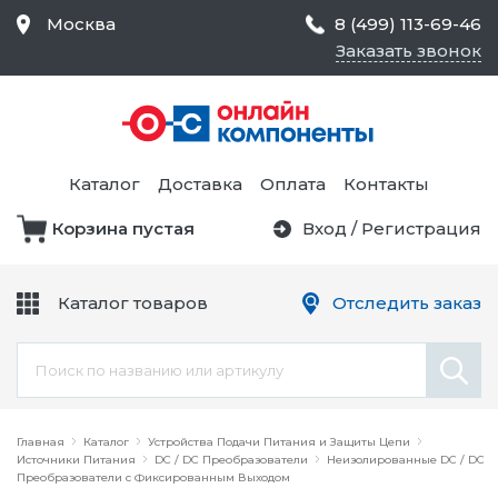
Москва
8 (499) 113-69-46
Заказать звонок
Средства Контроля
Статического
Электричества и
Тестирование и
Обеспечения
Измерение
Безопасности,
Каталог
Доставка
Оплата
Контакты
Товары для Чистых
Комнат
Корзина пустая
Вход
/
Регистрация
Устройства Защиты
Трансформаторы
Электроцепей
Каталог товаров
Отследить заказ
Устройства Подачи
Питания и Защиты
Химикаты и Клеи
Цепи
Электрическое
Главная
Оборудование
Каталог
Устройства Подачи Питания и Защиты Цепи
Источники Питания
DC / DC Преобразователи
Неизолированные DC / DC
Преобразователи с Фиксированным Выходом