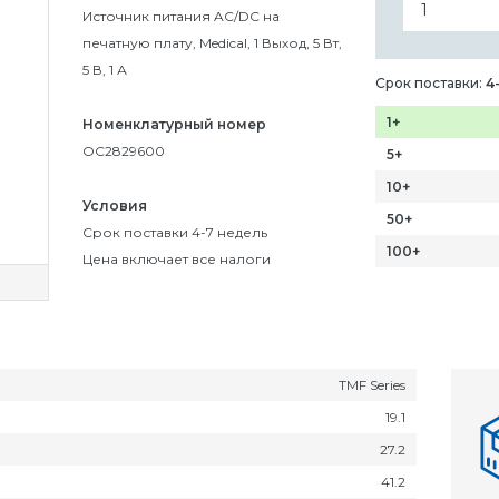
Источник питания AC/DC на
печатную плату, Medical, 1 Выход, 5 Вт,
5 В, 1 А
Срок поставки:
4
1+
Номенклатурный номер
OC2829600
5+
10+
Условия
50+
Срок поставки 4-7 недель
100+
Цена включает все налоги
TMF Series
19.1
27.2
41.2