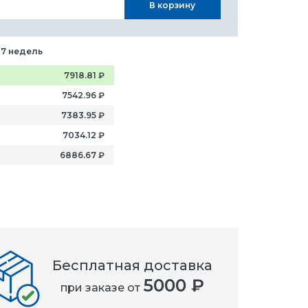
В корзину
-7 недель
7918.81
₽
7542.96
₽
7383.95
₽
7034.12
₽
6886.67
₽
Бесплатная доставка
5000 ₽
при заказе от