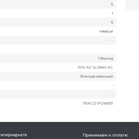
5
1
5
Medical
-
-
1 Выход
90V AC to 264V AC
Фиксированный
-
-
TRACO POWER
гипермаркете
Принимаем к оплате: