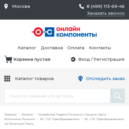
Москва
8 (499) 113-69-46
Заказать звонок
Средства Контроля
Статического
Электричества и
Тестирование и
Обеспечения
Измерение
Безопасности,
Каталог
Доставка
Оплата
Контакты
Товары для Чистых
Комнат
Корзина пустая
Вход
/
Регистрация
Устройства Защиты
Трансформаторы
Электроцепей
Каталог товаров
Отследить заказ
Устройства Подачи
Питания и Защиты
Химикаты и Клеи
Цепи
Электрическое
Главная
Оборудование
Каталог
Устройства Подачи Питания и Защиты Цепи
Источники Питания
AC / DC Преобразователи
AC / DC Преобразователи
на Печатную Плату