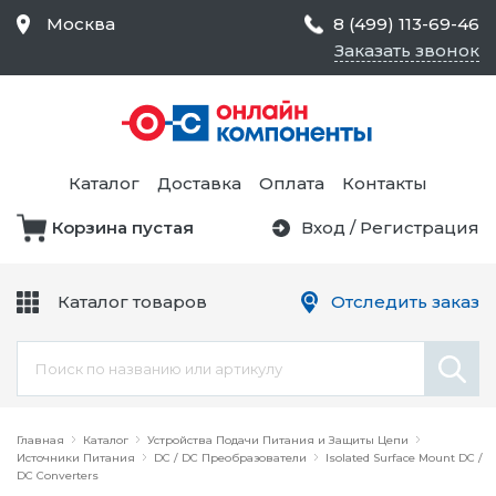
Москва
8 (499) 113-69-46
Заказать звонок
Средства Контроля
Статического
Электричества и
Тестирование и
Обеспечения
Измерение
Безопасности,
Каталог
Доставка
Оплата
Контакты
Товары для Чистых
Комнат
Корзина пустая
Вход
/
Регистрация
Устройства Защиты
Трансформаторы
Электроцепей
Каталог товаров
Отследить заказ
Устройства Подачи
Питания и Защиты
Химикаты и Клеи
Цепи
Электрическое
Главная
Оборудование
Каталог
Устройства Подачи Питания и Защиты Цепи
Источники Питания
DC / DC Преобразователи
Isolated Surface Mount DC /
DC Converters