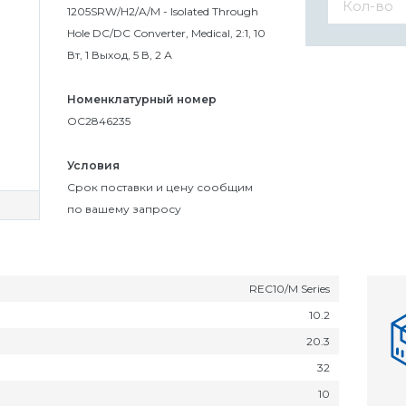
1205SRW/H2/A/M - Isolated Through
Hole DC/DC Converter, Medical, 2:1, 10
Вт, 1 Выход, 5 В, 2 А
Номенклатурный номер
OC2846235
Условия
Cрок поставки и цену сообщим
по вашему запросу
REC10/M Series
10.2
20.3
32
10