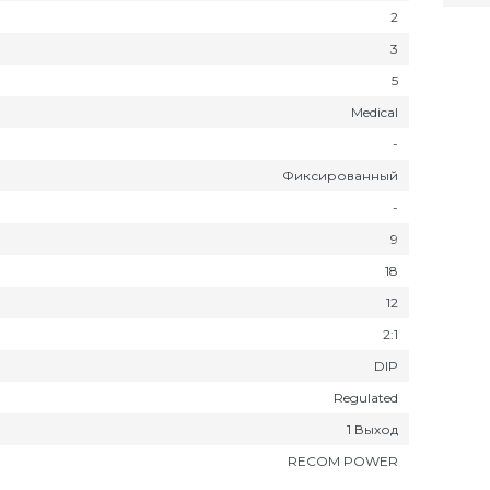
2
3
5
Medical
-
Фиксированный
-
9
18
12
2:1
DIP
Regulated
1 Выход
RECOM POWER