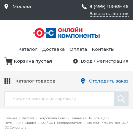
Москва
8 (499) 113-69-46
Заказать звонок
Средства Контроля
Статического
Электричества и
Тестирование и
Обеспечения
Измерение
Безопасности,
Каталог
Доставка
Оплата
Контакты
Товары для Чистых
Комнат
Корзина пустая
Вход
/
Регистрация
Устройства Защиты
Трансформаторы
Электроцепей
Каталог товаров
Отследить заказ
Устройства Подачи
Питания и Защиты
Химикаты и Клеи
Цепи
Электрическое
Главная
Оборудование
Каталог
Устройства Подачи Питания и Защиты Цепи
Источники Питания
DC / DC Преобразователи
Isolated Through Hole DC /
DC Converters