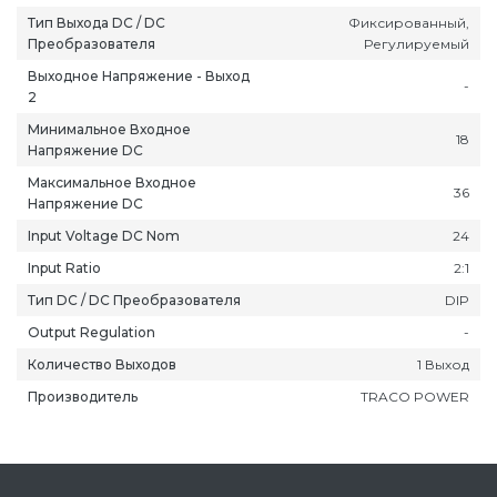
Тип Выхода DC / DC
Фиксированный,
Преобразователя
Регулируемый
Выходное Напряжение - Выход
-
2
Минимальное Входное
18
Напряжение DC
ань
Липецк
Нижний Новгород
Петропавлов
Максимальное Входное
ининград
Магадан
Новокузнецк
Подольск
36
Напряжение DC
уга
Магас
Новороссийск
Псков
Input Voltage DC Nom
24
мерово
Магнитогорск
Новосибирск
Пятигорск
Input Ratio
2:1
ров
Майкоп
Омск
Ростов-на-Д
Тип DC / DC Преобразователя
DIP
снодар
Махачкала
Оренбург
Рязань
Output Regulation
-
сноярск
Междуреченск
Орёл
Салехард
Количество Выходов
1 Выход
ган
Мурманск
Пенза
Самара
Производитель
TRACO POWER
ск
Нальчик
Пермь
Саранск
зыл
Нарьян-Мар
Петрозаводск
Саратов