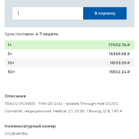
В корзину
Срок поставки:
4-7 недель
1+
17002.74
₽
5+
16369.58
₽
10+
16103.59
₽
50+
15502.24
₽
Описание
TRACO POWER - THM 20-2412 - Isolated Through Hole DC/DC
Converter, медицинский, Medical, 2:1, 20 Вт, 1 Выход, 12 В, 1.67 А
Номенклатурный номер
OC2848786