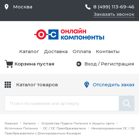
Москва
8 (499) 113-69-46
Заказать звонок
Средства Контроля
Статического
Электричества и
Тестирование и
Обеспечения
Измерение
Безопасности,
Каталог
Доставка
Оплата
Контакты
Товары для Чистых
Комнат
Корзина пустая
Вход
/
Регистрация
Устройства Защиты
Трансформаторы
Электроцепей
Каталог товаров
Отследить заказ
Устройства Подачи
Питания и Защиты
Химикаты и Клеи
Цепи
Электрическое
Главная
Оборудование
Каталог
Устройства Подачи Питания и Защиты Цепи
Источники Питания
DC / DC Преобразователи
Неизолированные DC / DC
Преобразователи с Фиксированным Выходом