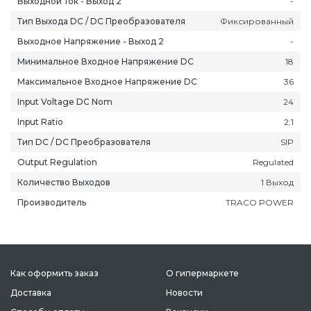
Выходной Ток - Выход 2
-
Тип Выхода DC / DC Преобразователя
Фиксированный
Выходное Напряжение - Выход 2
-
Минимальное Входное Напряжение DC
18
Максимальное Входное Напряжение DC
36
ань
Липецк
Нижний Новгород
Петропавлов
Input Voltage DC Nom
24
ининград
Магадан
Новокузнецк
Подольск
Input Ratio
2:1
уга
Магас
Новороссийск
Псков
Тип DC / DC Преобразователя
SIP
мерово
Магнитогорск
Новосибирск
Пятигорск
Output Regulation
Regulated
ров
Майкоп
Омск
Ростов-на-Д
Количество Выходов
1 Выход
снодар
Махачкала
Оренбург
Рязань
Производитель
TRACO POWER
сноярск
Междуреченск
Орёл
Салехард
ган
Мурманск
Пенза
Самара
ск
Нальчик
Пермь
Саранск
зыл
Нарьян-Мар
Петрозаводск
Саратов
Как оформить заказ
О гипермаркете
Доставка
Новости