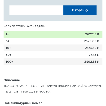
В корзину
Срок поставки:
4-7 недель
1+
2677.19
₽
5+
2578.89
₽
10+
2535.52
₽
50+
2443
₽
100+
2402.53
₽
Описание
TRACO POWER - TEC 2-2411 - Isolated Through Hole DC/DC Converter,
ITE, 2:1, 2 Вт, 1 Выход, 5 В, 400 мА
Номенклатурный номер