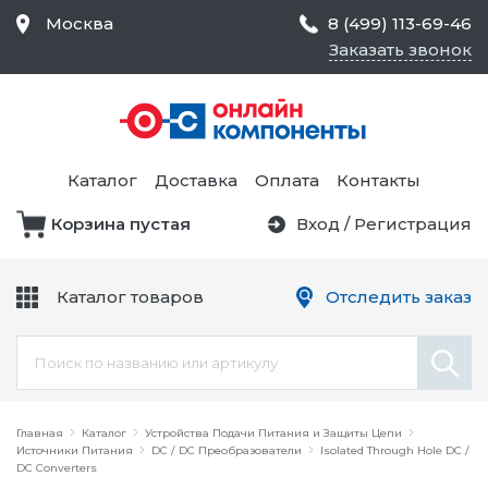
Москва
8 (499) 113-69-46
Заказать звонок
Средства Контроля
Статического
Электричества и
Тестирование и
Обеспечения
Измерение
Безопасности,
Каталог
Доставка
Оплата
Контакты
Товары для Чистых
Комнат
Корзина пустая
Вход
/
Регистрация
Устройства Защиты
Трансформаторы
Электроцепей
Каталог товаров
Отследить заказ
Устройства Подачи
Питания и Защиты
Химикаты и Клеи
Цепи
Электрическое
Главная
Оборудование
Каталог
Устройства Подачи Питания и Защиты Цепи
Источники Питания
DC / DC Преобразователи
Isolated Through Hole DC /
DC Converters