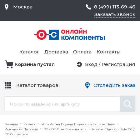
Москва
8 (499) 113-69-46
Заказать звонок
Средства Контроля
Статического
Электричества и
Тестирование и
Обеспечения
Измерение
Безопасности,
Каталог
Доставка
Оплата
Контакты
Товары для Чистых
Комнат
Корзина пустая
Вход
/
Регистрация
Устройства Защиты
Трансформаторы
Электроцепей
Каталог товаров
Отследить заказ
Устройства Подачи
Питания и Защиты
Химикаты и Клеи
Цепи
Электрическое
Главная
Оборудование
Каталог
Устройства Подачи Питания и Защиты Цепи
Источники Питания
DC / DC Преобразователи
Isolated Through Hole DC /
DC Converters