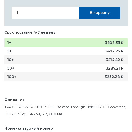
В корзину
Срок поставки:
4-7 недель
1+
3602.35
₽
5+
3472.25
₽
10+
3414.42
₽
50+
3287.21
₽
100+
3232.28
₽
Описание
TRACO POWER - TEC 3-1211 - Isolated Through Hole DC/DC Converter,
ITE, 2:1, 3 Вт, 1 Выход, 5 В, 600 мА
Номенклатурный номер