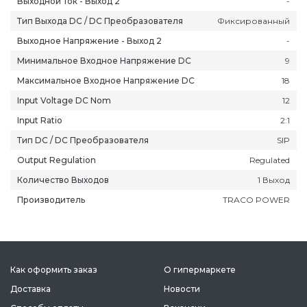
Выходной Ток - Выход 2
-
Тип Выхода DC / DC Преобразователя
Фиксированный
Выходное Напряжение - Выход 2
-
Минимальное Входное Напряжение DC
9
Максимальное Входное Напряжение DC
18
ань
Липецк
Нижний Новгород
Петропавлов
Input Voltage DC Nom
12
ининград
Магадан
Новокузнецк
Подольск
уга
Магас
Новороссийск
Псков
Input Ratio
2:1
мерово
Магнитогорск
Новосибирск
Пятигорск
Тип DC / DC Преобразователя
SIP
ров
Майкоп
Омск
Ростов-на-Д
Output Regulation
Regulated
снодар
Махачкала
Оренбург
Рязань
Количество Выходов
1 Выход
сноярск
Междуреченск
Орёл
Салехард
Производитель
TRACO POWER
ган
Мурманск
Пенза
Самара
ск
Нальчик
Пермь
Саранск
зыл
Нарьян-Мар
Петрозаводск
Саратов
Как оформить заказ
О гипермаркете
Доставка
Новости