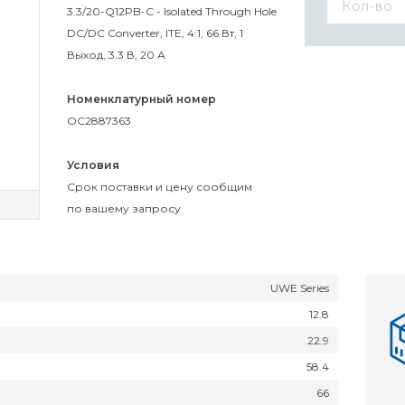
3.3/20-Q12PB-C - Isolated Through Hole
DC/DC Converter, ITE, 4:1, 66 Вт, 1
Выход, 3.3 В, 20 А
Номенклатурный номер
OC2887363
Условия
Cрок поставки и цену сообщим
по вашему запросу
UWE Series
12.8
22.9
58.4
66