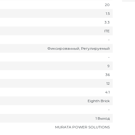
20
1.5
3.3
ITE
-
Фиксированный, Регулируемый
-
9
36
12
4:1
Eighth Brick
-
1 Выход
MURATA POWER SOLUTIONS