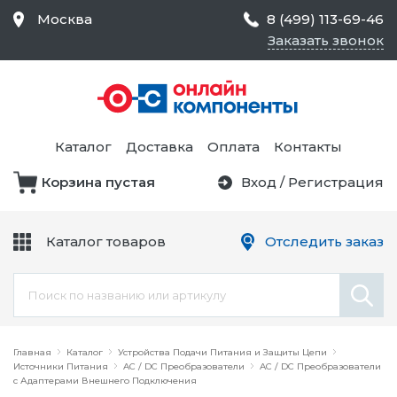
Москва
8 (499) 113-69-46
Заказать звонок
Средства Контроля
Статического
Электричества и
Тестирование и
Обеспечения
Измерение
Безопасности,
Каталог
Доставка
Оплата
Контакты
Товары для Чистых
Комнат
Корзина пустая
Вход
/
Регистрация
Устройства Защиты
Трансформаторы
Электроцепей
Каталог товаров
Отследить заказ
Устройства Подачи
Питания и Защиты
Химикаты и Клеи
Цепи
Электрическое
Главная
Оборудование
Каталог
Устройства Подачи Питания и Защиты Цепи
Источники Питания
AC / DC Преобразователи
AC / DC Преобразователи
с Адаптерами Внешнего Подключения