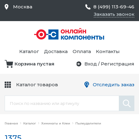
Москва
8 (499) 113-69-46
Заказать звонок
Средства Контроля
Статического
Электричества и
Тестирование и
Обеспечения
Измерение
Безопасности,
Каталог
Доставка
Оплата
Контакты
Товары для Чистых
Комнат
Корзина пустая
Вход
/
Регистрация
Устройства Защиты
Трансформаторы
Электроцепей
Каталог товаров
Отследить заказ
Устройства Подачи
Питания и Защиты
Химикаты и Клеи
Цепи
Электрическое
Главная
Оборудование
Каталог
Химикаты и Клеи
Пылеудалители
1375