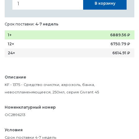
В корзину
Срок поставки:
4-7 недель
1+
6889.56
₽
12+
6750.79
₽
24+
6614.91
₽
Описание
KF - 1375 - Средство очистки, аэрозоль, банка,
невоспламеняющееся, 250мл, серия Givrant 45
Номенклатурный номер
OC2896213
Условия
Срок поставки 4-7 недель