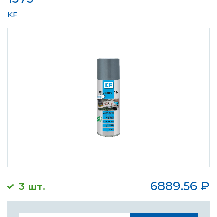
KF
6889.56
₽
3 шт.