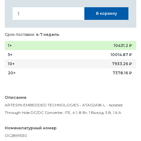
В корзину
Срок поставки:
4-7 недель
1+
10431.2
₽
5+
10014.87
₽
10+
7933.26
₽
20+
7378.16
₽
Описание
ARTESYN EMBEDDED TECHNOLOGIES - ATA02A18-L - Isolated
Through Hole DC/DC Converter, ITE, 4:1, 8 Вт, 1 Выход, 5 В, 1.6 А
Номенклатурный номер
OC2899530