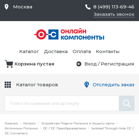
Москва
8 (499) 113-69-46
Заказать звонок
Средства Контроля
Статического
Электричества и
Тестирование и
Обеспечения
Измерение
Безопасности,
Каталог
Доставка
Оплата
Контакты
Товары для Чистых
Комнат
Корзина пустая
Вход
/
Регистрация
Устройства Защиты
Трансформаторы
Электроцепей
Каталог товаров
Отследить заказ
Устройства Подачи
Питания и Защиты
Химикаты и Клеи
Цепи
Электрическое
Главная
Оборудование
Каталог
Устройства Подачи Питания и Защиты Цепи
Источники Питания
DC / DC Преобразователи
Isolated Through Hole DC /
DC Converters