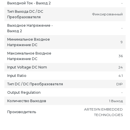
Выходной Ток - Выход 2
-
Тип Выхода DC / DC
Фиксированный
Преобразователя
Выходное Напряжение -
-
Выход 2
Минимальное Входное
ань
Липецк
Нижний Новгород
Петропавлов
9
Напряжение DC
ининград
Магадан
Новокузнецк
Подольск
Максимальное Входное
36
уга
Магас
Новороссийск
Псков
Напряжение DC
мерово
Магнитогорск
Новосибирск
Пятигорск
Input Voltage DC Nom
24
ров
Майкоп
Омск
Ростов-на-Д
Input Ratio
4:1
снодар
Махачкала
Оренбург
Рязань
Тип DC / DC Преобразователя
DIP
сноярск
Междуреченск
Орёл
Салехард
Output Regulation
-
ган
Мурманск
Пенза
Самара
Количество Выходов
1 Выход
ск
Нальчик
Пермь
Саранск
ARTESYN EMBEDDED
Производитель
зыл
Нарьян-Мар
Петрозаводск
Саратов
TECHNOLOGIES