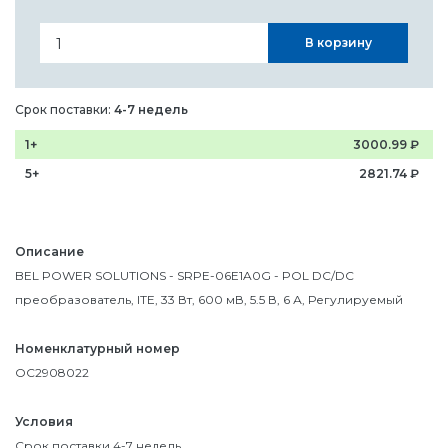
В корзину
Срок поставки:
4-7 недель
1+
3000.99
₽
5+
2821.74
₽
Описание
BEL POWER SOLUTIONS - SRPE-06E1A0G - POL DC/DC
преобразователь, ITE, 33 Вт, 600 мВ, 5.5 В, 6 А, Регулируемый
Номенклатурный номер
OC2908022
Условия
Срок поставки 4-7 недель