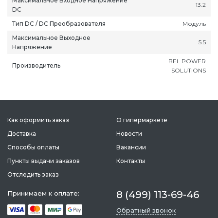
Максимальное Входное Напряжение
13.2
DC
Тип DC / DC Преобразователя
Модуль
Максимальное Выходное
5.5
Напряжение
BEL POWER
Производитель
ань
Липецк
Нижний Новгород
Петропавлов
SOLUTIONS
ининград
Магадан
Новокузнецк
Подольск
уга
Магас
Новороссийск
Псков
мерово
Магнитогорск
Новосибирск
Пятигорск
Как оформить заказ
О гипермаркете
ров
Майкоп
Омск
Ростов-на-Д
Доставка
Новости
снодар
Махачкала
Оренбург
Рязань
Способы оплаты
Вакансии
сноярск
Междуреченск
Орёл
Салехард
Пункты выдачи заказов
Контакты
ган
Мурманск
Пенза
Самара
Отследить заказ
ск
Нальчик
Пермь
Саранск
зыл
Нарьян-Мар
Петрозаводск
Саратов
8 (499) 113-69-46
Принимаем к оплате:
Обратный звонок