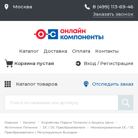
Москва
8 (499) 113-69-46
Заказать звонок
Средства Контроля
Статического
Электричества и
Тестирование и
Обеспечения
Измерение
Безопасности,
Каталог
Доставка
Оплата
Контакты
Товары для Чистых
Комнат
Корзина пустая
Вход
/
Регистрация
Устройства Защиты
Трансформаторы
Электроцепей
Каталог товаров
Отследить заказ
Устройства Подачи
Питания и Защиты
Химикаты и Клеи
Цепи
Электрическое
Главная
Оборудование
Каталог
Устройства Подачи Питания и Защиты Цепи
Источники Питания
DC / DC Преобразователи
Неизолированные DC / DC
Преобразователи с Регулируемым Выходом