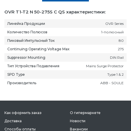
OVR T1-T2 N 50-275S C QS характеристики:
Линейка Продукции
OVR Series
Количество Полюсов
1-полюсный
Пиковый Импульсный Ток
80
Continuing Operating Voltage Max
275
Suppressor Mounting
DIN Rail
Тип Устройства Подавления
Mains Surge Protector
SPD Type
Type 1 & 2
Производитель
ABB - SOULE
Как оформить заказ
О гипермаркете
Доставка
Новости
Способы оплаты
Вакансии