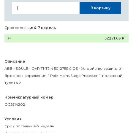
В корзину
Срок поставки:
4-7 недель
1+
52271.63
₽
Описание
ABB - SOULE - OVR T1-T2 N 50-275S C QS - Устройство защиты от
бросков напряжения, 1 Pole, Mains Surge Protector, 1-полюсный,
Type 1 & 2
Номенклатурный номер
OC2914202
Условия
Срок поставки 4-7 недель