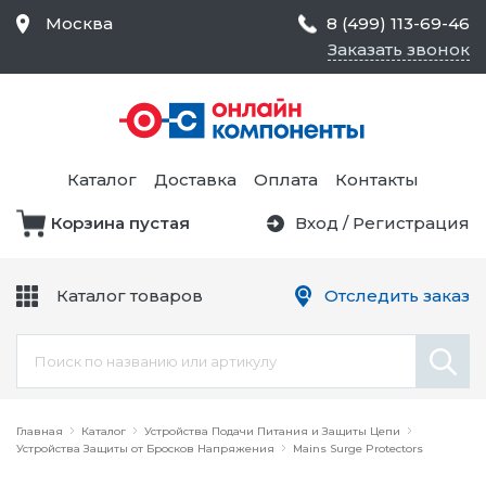
Москва
8 (499) 113-69-46
Заказать звонок
Средства Контроля
Статического
Электричества и
Тестирование и
Обеспечения
Измерение
Безопасности,
Каталог
Доставка
Оплата
Контакты
Товары для Чистых
Комнат
Корзина пустая
Вход
/
Регистрация
Устройства Защиты
Трансформаторы
Электроцепей
Каталог товаров
Отследить заказ
Устройства Подачи
Питания и Защиты
Химикаты и Клеи
Цепи
Электрическое
Главная
Оборудование
Каталог
Устройства Подачи Питания и Защиты Цепи
Устройства Защиты от Бросков Напряжения
Mains Surge Protectors