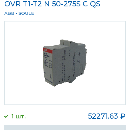
OVR T1-T2 N 50-275S C QS
ABB - SOULE
52271.63
₽
1 шт.