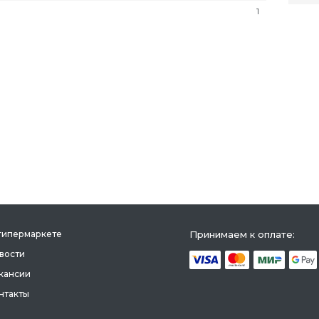
1
гипермаркете
Принимаем к оплате:
вости
кансии
нтакты