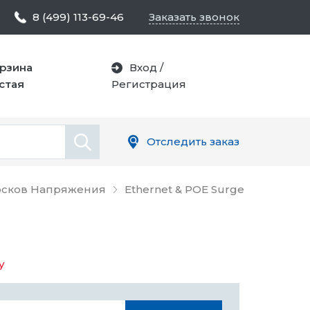
8 (499) 113-69-46
Заказать звонок
рзина
Вход
/
стая
Регистрация
Отследить заказ
росков Напряжения
Ethernet & POE Surge
у