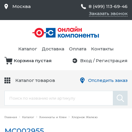
Москва
8 (499) 113-69-46
Заказать звонок
Средства Контроля
Статического
Электричества и
Тестирование и
Обеспечения
Измерение
Безопасности,
Каталог
Доставка
Оплата
Контакты
Товары для Чистых
Комнат
Корзина пустая
Вход
/
Регистрация
Устройства Защиты
Трансформаторы
Электроцепей
Каталог товаров
Отследить заказ
Устройства Подачи
Питания и Защиты
Химикаты и Клеи
Цепи
Электрическое
Главная
Оборудование
Каталог
Химикаты и Клеи
Хлорное Железо
MC002955