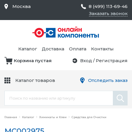
Москва
8 (499) 113-69-46
Заказать звонок
Средства Контроля
Статического
Электричества и
Тестирование и
Обеспечения
Измерение
Безопасности,
Каталог
Доставка
Оплата
Контакты
Товары для Чистых
Комнат
Корзина пустая
Вход
/
Регистрация
Устройства Защиты
Трансформаторы
Электроцепей
Каталог товаров
Отследить заказ
Устройства Подачи
Питания и Защиты
Химикаты и Клеи
Цепи
Электрическое
Главная
Оборудование
Каталог
Химикаты и Клеи
Средства для Очистки
MC002975