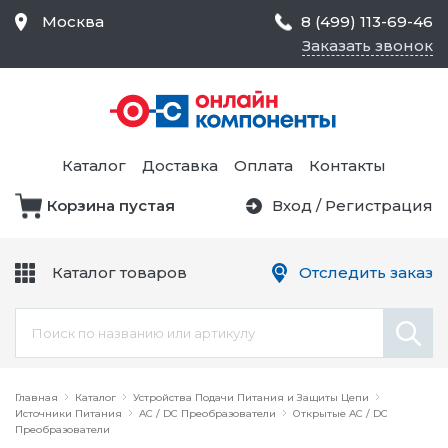
Москва
8 (499) 113-69-46
Заказать звонок
Средства Контроля
Статического
Электричества и
Тестирование и
Обеспечения
Измерение
Безопасности,
Каталог
Доставка
Оплата
Контакты
Товары для Чистых
Комнат
Корзина пустая
Вход
/
Регистрация
Устройства Защиты
Трансформаторы
Электроцепей
Каталог товаров
Отследить заказ
Устройства Подачи
Питания и Защиты
Химикаты и Клеи
Цепи
Электрическое
Главная
Оборудование
Каталог
Устройства Подачи Питания и Защиты Цепи
Источники Питания
AC / DC Преобразователи
Открытые AC / DC
Преобразователи