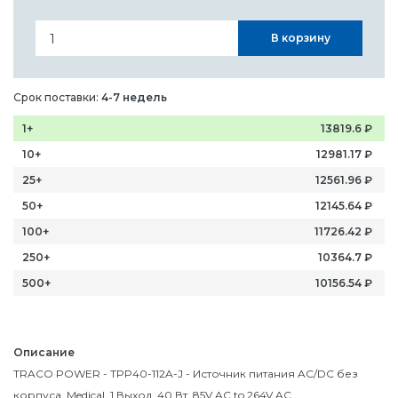
В корзину
Срок поставки:
4-7 недель
1+
13819.6
₽
10+
12981.17
₽
25+
12561.96
₽
50+
12145.64
₽
100+
11726.42
₽
250+
10364.7
₽
500+
10156.54
₽
Описание
TRACO POWER - TPP40-112A-J - Источник питания AC/DC без
корпуса, Medical, 1 Выход, 40 Вт, 85V AC to 264V AC